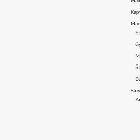
Mal
Kap
Maď
E
G
M
Š
B
Slo
A