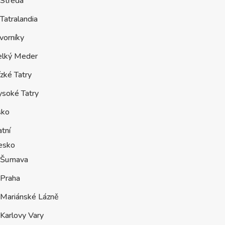
Streda
Tatralandia
vorníky
elký Meder
zké Tatry
ysoké Tatry
sko
tní
esko
Šumava
Praha
Mariánské Lázně
Karlovy Vary