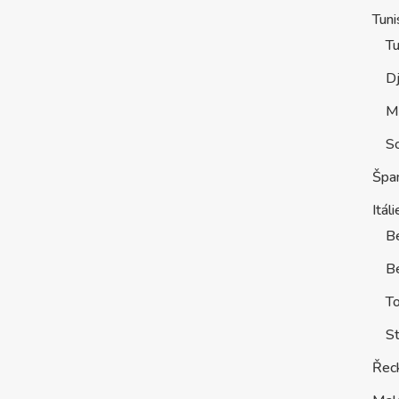
Tuni
Tu
D
M
S
Špa
Itáli
B
Be
T
St
Řec