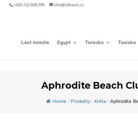
+420 722 608 399
info@24travel.cz
Last minute
Egypt
Turecko
Tunisko
Aphrodite Beach Cl
Home
/
Produkty
/
Kréta
/
Aphrodite B