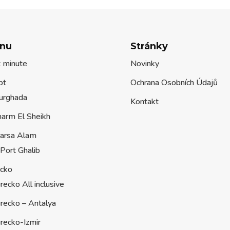
nu
Stránky
t minute
Novinky
pt
Ochrana Osobních Údajů
urghada
Kontakt
harm El Sheikh
arsa Alam
Port Ghalib
ecko
recko All inclusive
recko – Antalya
recko-Izmir