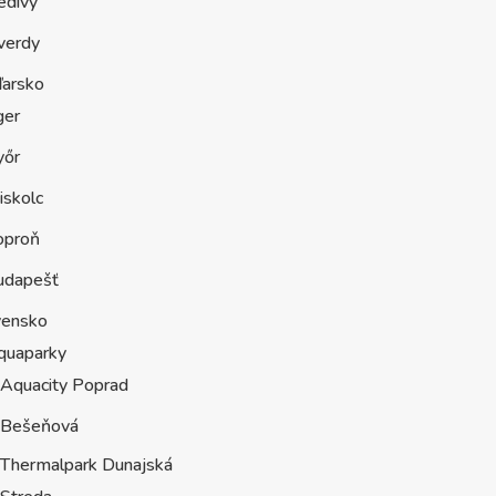
edivy
verdy
arsko
ger
yőr
iskolc
oproň
udapešť
vensko
quaparky
Aquacity Poprad
Bešeňová
Thermalpark Dunajská