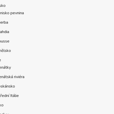
sko
nisko pevnina
jerba
ahdia
ousse
nělsko
e
enátky
nátská riviéra
oskánsko
řední Itálie
ko