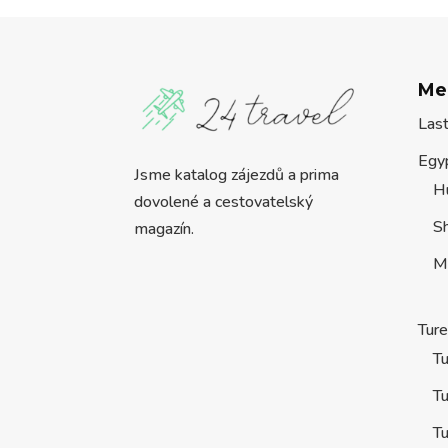
Me
Las
Egy
Jsme katalog zájezdů a prima
H
dovolené a cestovatelský
S
magazín.
M
Tur
Tu
Tu
Tu