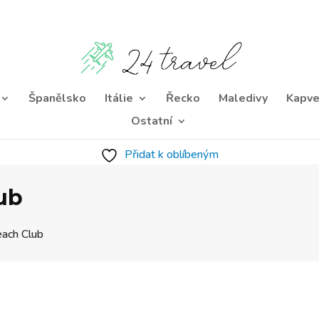
Španělsko
Itálie
Řecko
Maledivy
Kapve
Ostatní
Přidat k oblíbeným
ub
each Club