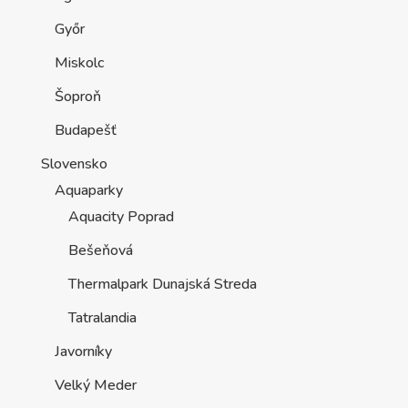
Győr
Miskolc
Šoproň
Budapešť
Slovensko
Aquaparky
Aquacity Poprad
Bešeňová
Thermalpark Dunajská Streda
Tatralandia
Javorníky
Velký Meder