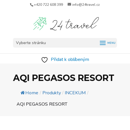
+420 722 608 399
info@24travel.cz
Vyberte stránku
Přidat k oblíbeným
AQI PEGASOS RESORT
Home
/
Produkty
/
INCEKUM
/
AQI PEGASOS RESORT