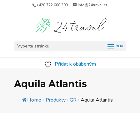
+420 722 608 399
info@24travel.cz
Vyberte stránku
Přidat k oblíbeným
Aquila Atlantis
Home
/
Produkty
/
GR
/
Aquila Atlantis