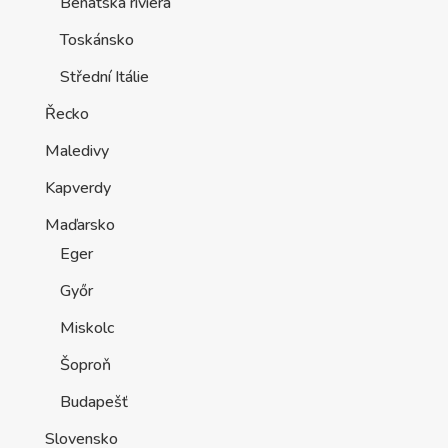
Benátská riviéra
Toskánsko
Střední Itálie
Řecko
Maledivy
Kapverdy
Maďarsko
Eger
Győr
Miskolc
Šoproň
Budapešť
Slovensko