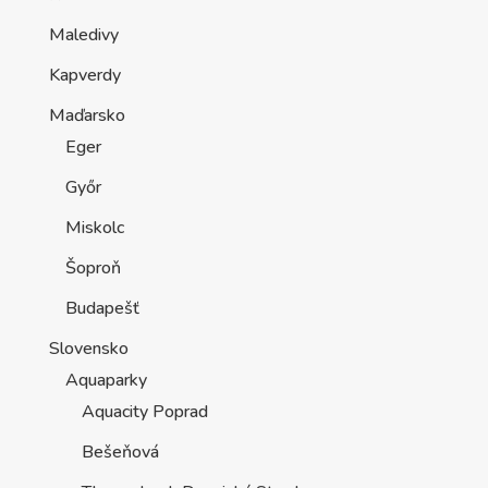
Maledivy
Kapverdy
Maďarsko
Eger
Győr
Miskolc
Šoproň
Budapešť
Slovensko
Aquaparky
Aquacity Poprad
Bešeňová