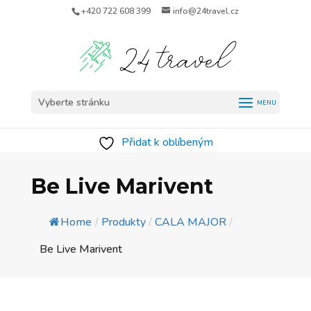
+420 722 608 399
info@24travel.cz
Vyberte stránku
Přidat k oblíbeným
Be Live Marivent
Home
/
Produkty
/
CALA MAJOR
/
Be Live Marivent