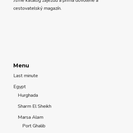
Jsme katalog zájezdů a prima dovolené a
cestovatelský magazín.
Menu
Last minute
Egypt
Hurghada
Sharm El Sheikh
Marsa Alam
Port Ghalib