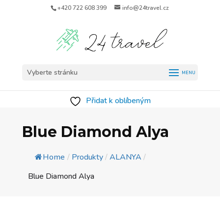
+420 722 608 399
info@24travel.cz
Vyberte stránku
Přidat k oblíbeným
Blue Diamond Alya
Home
/
Produkty
/
ALANYA
/
Blue Diamond Alya