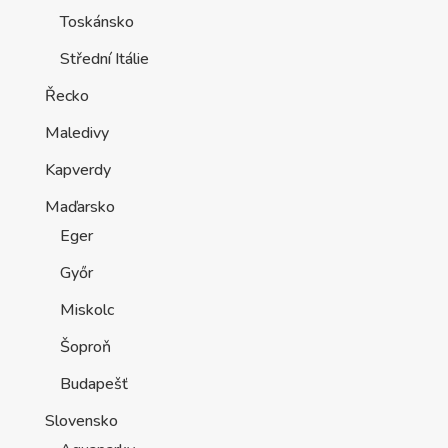
Toskánsko
Střední Itálie
Řecko
Maledivy
Kapverdy
Maďarsko
Eger
Győr
Miskolc
Šoproň
Budapešť
Slovensko