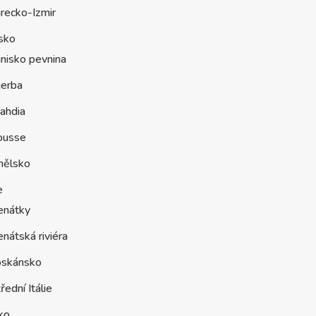
recko-Izmir
sko
nisko pevnina
jerba
ahdia
ousse
nělsko
e
enátky
nátská riviéra
oskánsko
řední Itálie
ko