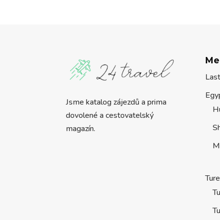
Me
Las
Egy
Jsme katalog zájezdů a prima
H
dovolené a cestovatelský
S
magazín.
M
Tur
Tu
Tu