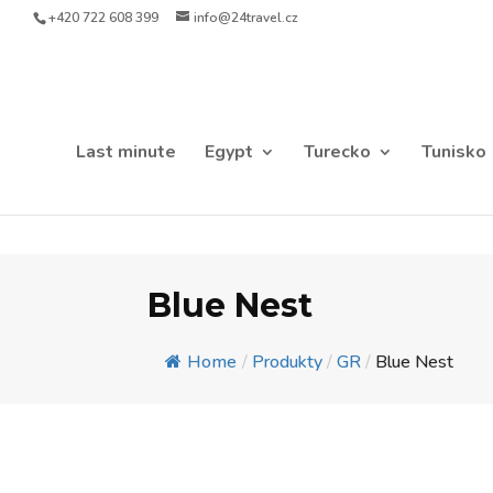
+420 722 608 399
info@24travel.cz
Last minute
Egypt
Turecko
Tunisko
Blue Nest
Home
/
Produkty
/
GR
/
Blue Nest