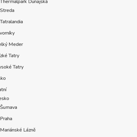
Thermalpark Dunajská
Streda
Tatralandia
vorníky
elký Meder
zké Tatry
ysoké Tatry
sko
tní
esko
Šumava
Praha
Mariánské Lázně