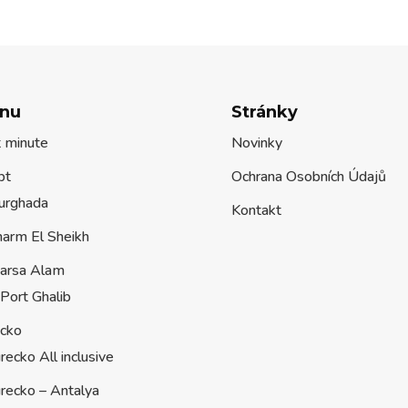
nu
Stránky
t minute
Novinky
pt
Ochrana Osobních Údajů
urghada
Kontakt
harm El Sheikh
arsa Alam
Port Ghalib
ecko
recko All inclusive
recko – Antalya