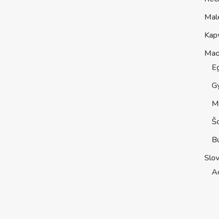
Mal
Kap
Maď
E
G
M
Š
B
Slo
A