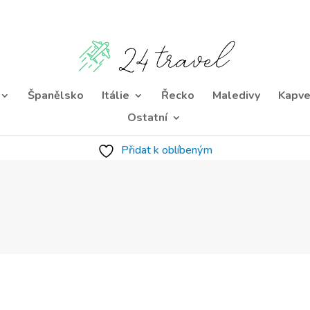
Španělsko
Itálie
Řecko
Maledivy
Kapve
Ostatní
Přidat k oblíbeným