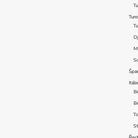
Tu
Tuni
Tu
D
M
S
Špa
Itáli
B
Be
T
St
Řec