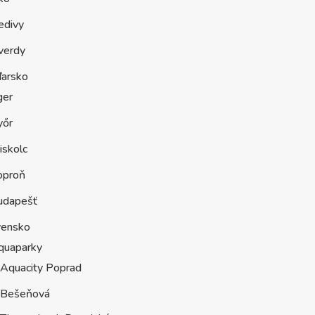
edivy
verdy
arsko
ger
yőr
iskolc
oproň
udapešť
vensko
quaparky
Aquacity Poprad
Bešeňová