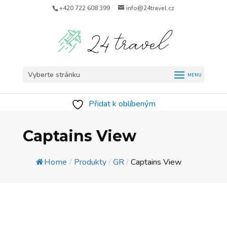
+420 722 608 399
info@24travel.cz
Vyberte stránku
Přidat k oblíbeným
Captains View
Home
/
Produkty
/
GR
/
Captains View