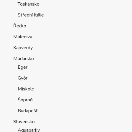
Toskánsko
Střední Itálie
Řecko
Maledivy
Kapverdy
Maďarsko
Eger
Győr
Miskolc
Šoproň
Budapešť
Slovensko
Aquaparky