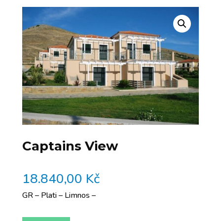
Captains View
18.840,00
Kč
GR – Plati – Limnos –