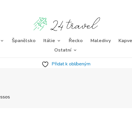
Španělsko
Itálie
Řecko
Maledivy
Kapve
Ostatní
Přidat k oblíbeným
issos