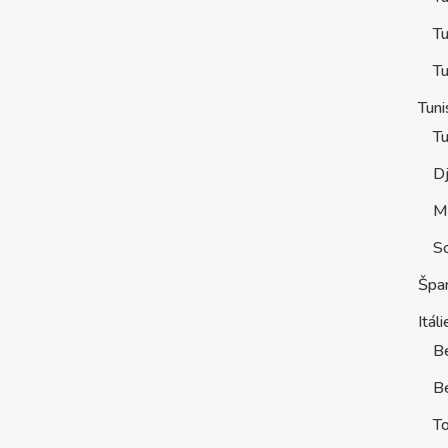
Tu
Tu
Tuni
Tu
D
M
S
Špa
Itáli
B
Be
T