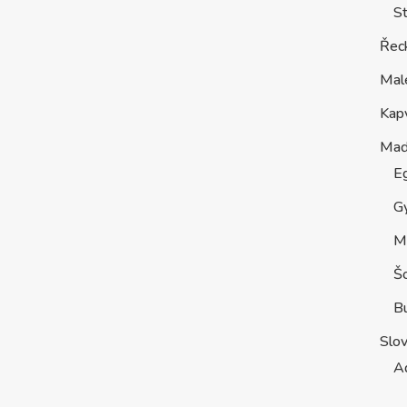
St
Řec
Mal
Kap
Maď
E
G
M
Š
B
Slo
A