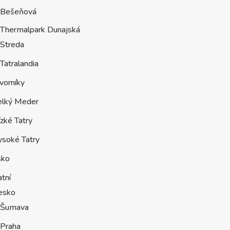
Bešeňová
Thermalpark Dunajská
Streda
Tatralandia
vorníky
elký Meder
zké Tatry
ysoké Tatry
sko
tní
esko
Šumava
Praha