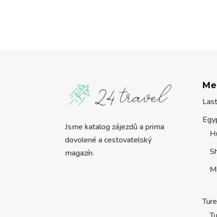
Me
Las
Egy
Jsme katalog zájezdů a prima
H
dovolené a cestovatelský
S
magazín.
M
Tur
Tu