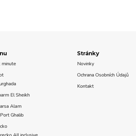
nu
Stránky
t minute
Novinky
pt
Ochrana Osobních Údajů
urghada
Kontakt
harm El Sheikh
arsa Alam
Port Ghalib
ecko
recko All inclusive