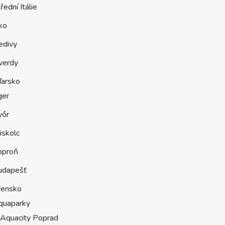
řední Itálie
ko
edivy
verdy
arsko
ger
yőr
iskolc
oproň
udapešť
vensko
quaparky
Aquacity Poprad