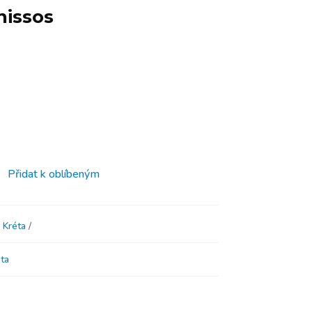
nissos
Přidat k oblíbeným
,
Kréta
ta