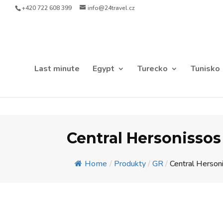
+420 722 608 399
info@24travel.cz
Last minute
Egypt
Turecko
Tunisko
Central Hersonissos
Home
/
Produkty
/
GR
/
Central Herson