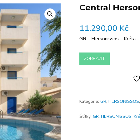
Central Herso
11.290,00
Kč
GR – Hersonissos – Kréta –
ZOBRAZIT
Kategorie:
GR
,
HERSONISSOS
Štítky:
GR
,
HERSONISSOS
,
Kré