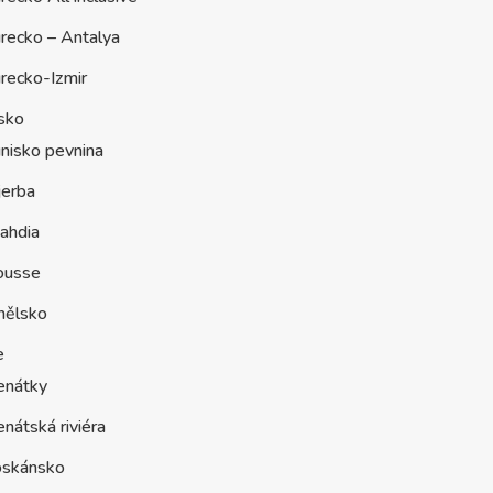
recko – Antalya
recko-Izmir
sko
nisko pevnina
jerba
ahdia
ousse
nělsko
e
enátky
nátská riviéra
oskánsko