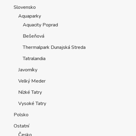
Slovensko
Aquaparky
Aquacity Poprad
Bešeňová
Thermalpark Dunajská Streda
Tatralandia
Javorníky
Velký Meder
Nízké Tatry
Vysoké Tatry
Polsko
Ostatní
Česko