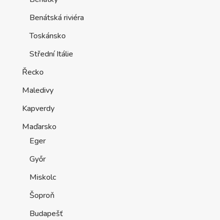
Benátská riviéra
Toskánsko
Střední Itálie
Řecko
Maledivy
Kapverdy
Maďarsko
Eger
Győr
Miskolc
Šoproň
Budapešť