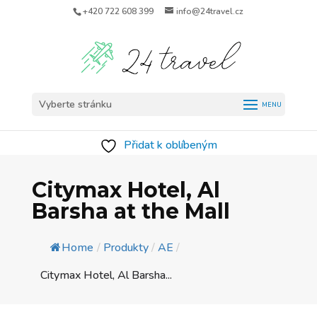
+420 722 608 399
info@24travel.cz
Vyberte stránku
Přidat k oblíbeným
Citymax Hotel, Al
Barsha at the Mall
Home
/
Produkty
/
AE
/
Citymax Hotel, Al Barsha...