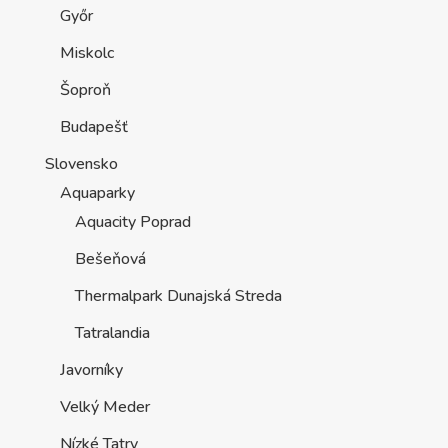
Győr
Miskolc
Šoproň
Budapešť
Slovensko
Aquaparky
Aquacity Poprad
Bešeňová
Thermalpark Dunajská Streda
Tatralandia
Javorníky
Velký Meder
Nízké Tatry