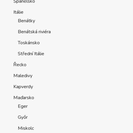
Španělsko
Itálie
Benátky
Benátská riviéra
Toskánsko
Střední Itálie
Řecko
Maledivy
Kapverdy
Maďarsko
Eger
Győr
Miskolc