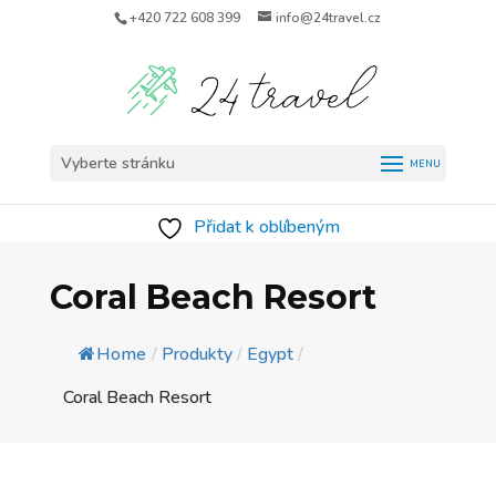
+420 722 608 399
info@24travel.cz
Vyberte stránku
Přidat k oblíbeným
Coral Beach Resort
Home
/
Produkty
/
Egypt
/
Coral Beach Resort