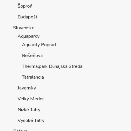
Šoproň
Budapešť
Slovensko
Aquaparky
Aquacity Poprad
Bešeňová
Thermalpark Dunajská Streda
Tatralandia
Javorníky
Velký Meder
Nízké Tatry
Vysoké Tatry