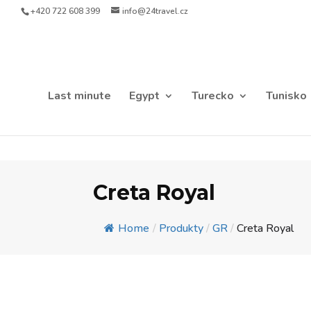
+420 722 608 399
info@24travel.cz
Last minute
Egypt
Turecko
Tunisko
Creta Royal
Home
/
Produkty
/
GR
/
Creta Royal