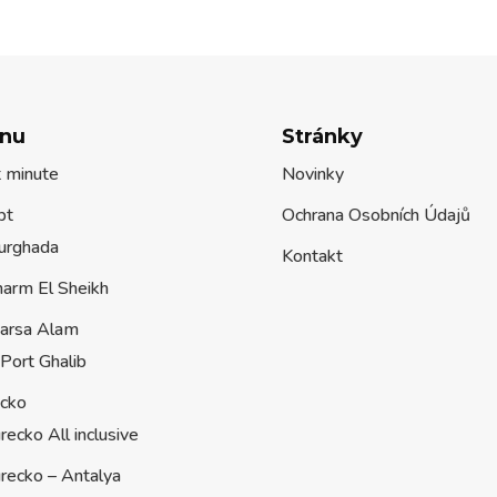
nu
Stránky
t minute
Novinky
pt
Ochrana Osobních Údajů
urghada
Kontakt
harm El Sheikh
arsa Alam
Port Ghalib
ecko
recko All inclusive
recko – Antalya