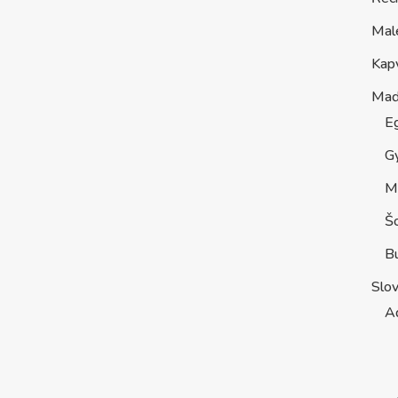
Mal
Kap
Maď
E
G
M
Š
B
Slo
A