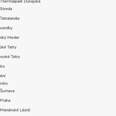
Thermalpark Dunajská
Streda
Tatralandia
vorníky
elký Meder
zké Tatry
ysoké Tatry
sko
tní
esko
Šumava
Praha
Mariánské Lázně