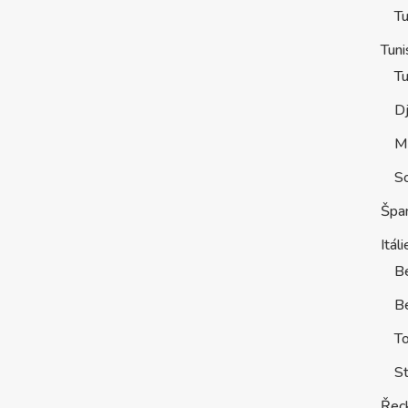
Tu
Tuni
Tu
D
M
S
Špa
Itáli
B
Be
T
St
Řec