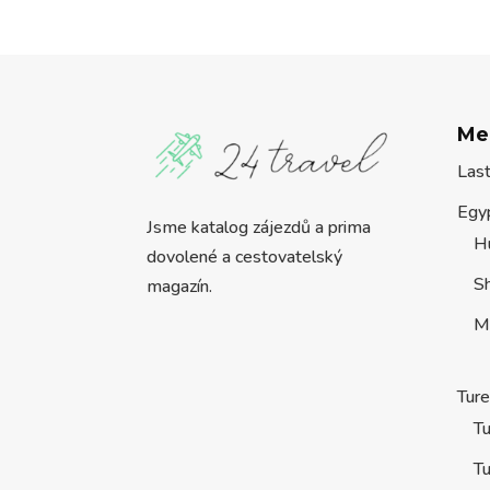
Me
Las
Egy
Jsme katalog zájezdů a prima
H
dovolené a cestovatelský
S
magazín.
M
Tur
Tu
Tu