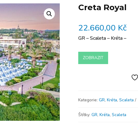
Creta Royal
22.660,00
Kč
GR – Scaleta – Kréta –
ZOBRAZIT
Kategorie:
GR
,
Kréta
,
Scaleta
Štítky:
GR
,
Kréta
,
Scaleta