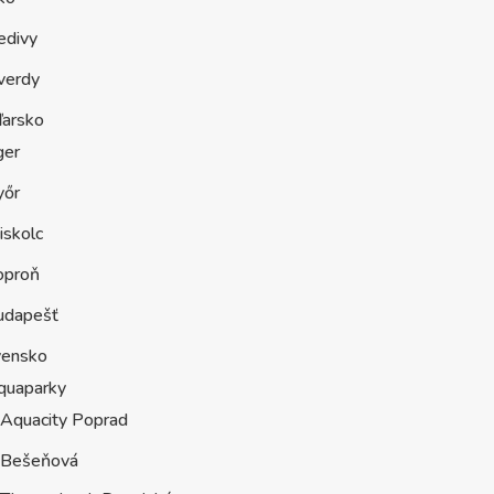
edivy
verdy
arsko
ger
yőr
iskolc
oproň
udapešť
vensko
quaparky
Aquacity Poprad
Bešeňová