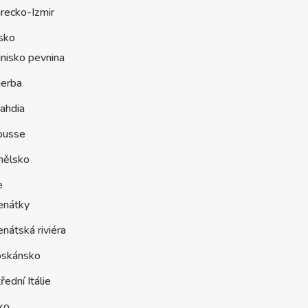
recko-Izmir
sko
nisko pevnina
jerba
ahdia
ousse
nělsko
e
enátky
nátská riviéra
oskánsko
řední Itálie
ko