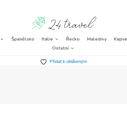
Španělsko
Itálie
Řecko
Maledivy
Kapve
Ostatní
Přidat k oblíbeným