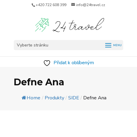
+420 722 608 399
info@24travel.cz
Vyberte stránku
Přidat k oblíbeným
Defne Ana
Home
/
Produkty
/
SIDE
/
Defne Ana