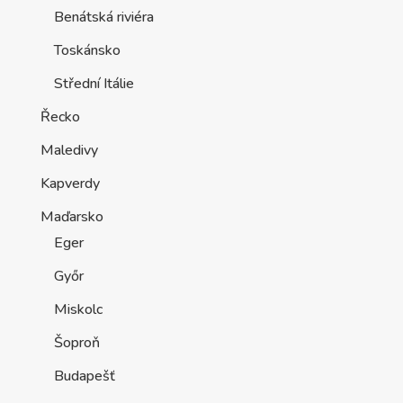
Benátská riviéra
Toskánsko
Střední Itálie
Řecko
Maledivy
Kapverdy
Maďarsko
Eger
Győr
Miskolc
Šoproň
Budapešť