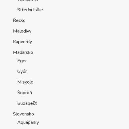
Střední Itálie
Řecko
Maledivy
Kapverdy
Maďarsko
Eger
Győr
Miskolc
Šoproň
Budapešť
Slovensko
Aquaparky