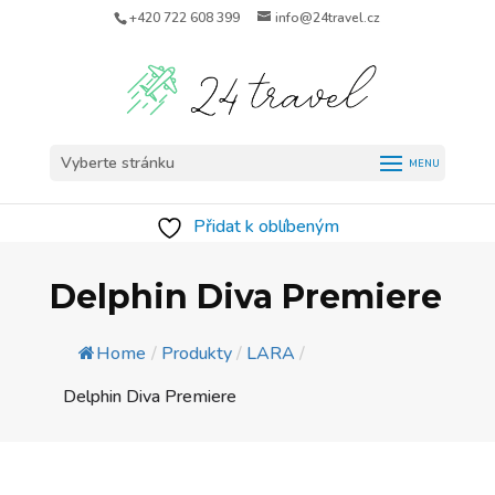
+420 722 608 399
info@24travel.cz
Vyberte stránku
Přidat k oblíbeným
Delphin Diva Premiere
Home
/
Produkty
/
LARA
/
Delphin Diva Premiere