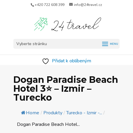
+420 722 608 399
info@24travel.cz
Vyberte stránku
Přidat k oblíbeným
Dogan Paradise Beach
Hotel 3⭐️ – Izmir –
Turecko
Home
/
Produkty
/
Turecko - Izmir -...
/
Dogan Paradise Beach Hotel...