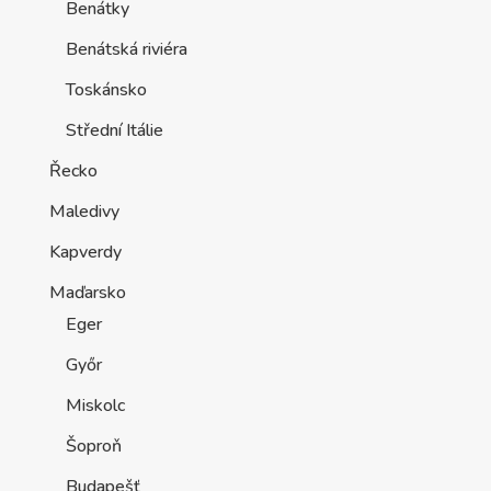
Benátky
Benátská riviéra
Toskánsko
Střední Itálie
Řecko
Maledivy
Kapverdy
Maďarsko
Eger
Győr
Miskolc
Šoproň
Budapešť