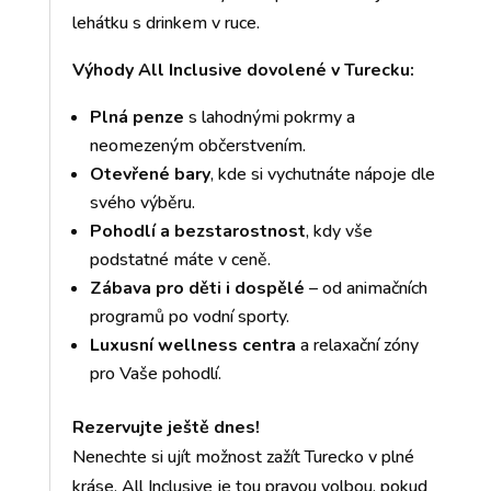
lehátku s drinkem v ruce.
Výhody All Inclusive dovolené v Turecku:
Plná penze
s lahodnými pokrmy a
neomezeným občerstvením.
Otevřené bary
, kde si vychutnáte nápoje dle
svého výběru.
Pohodlí a bezstarostnost
, kdy vše
podstatné máte v ceně.
Zábava pro děti i dospělé
– od animačních
programů po vodní sporty.
Luxusní wellness centra
a relaxační zóny
pro Vaše pohodlí.
Rezervujte ještě dnes!
Nenechte si ujít možnost zažít Turecko v plné
kráse. All Inclusive je tou pravou volbou, pokud