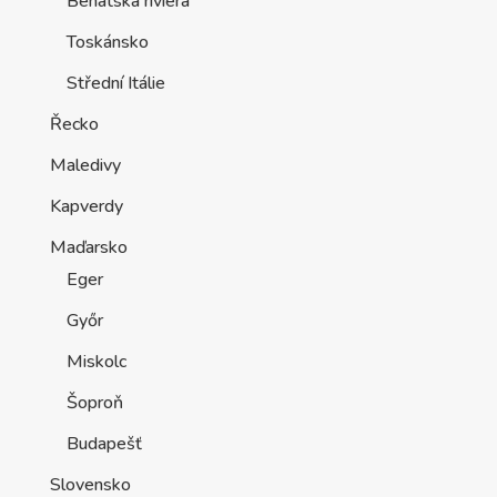
Benátská riviéra
Toskánsko
Střední Itálie
Řecko
Maledivy
Kapverdy
Maďarsko
Eger
Győr
Miskolc
Šoproň
Budapešť
Slovensko