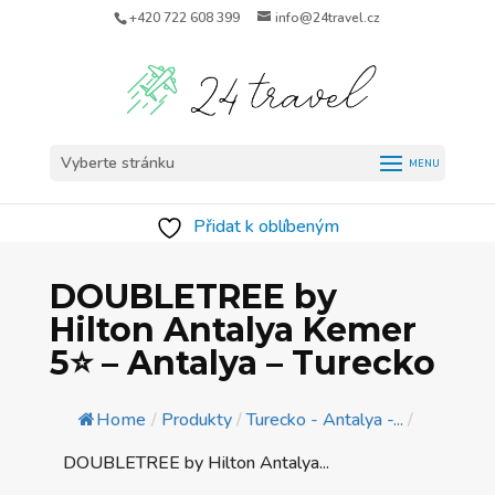
+420 722 608 399
info@24travel.cz
Vyberte stránku
Přidat k oblíbeným
DOUBLETREE by
Hilton Antalya Kemer
5⭐️ – Antalya – Turecko
Home
/
Produkty
/
Turecko - Antalya -...
/
DOUBLETREE by Hilton Antalya...