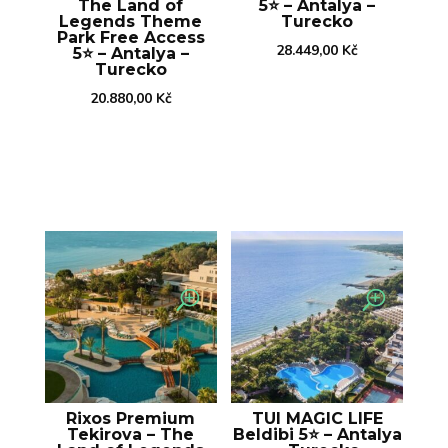
The Land of
5⭐️ – Antalya –
Legends Theme
Turecko
Park Free Access
28.449,00
Kč
5⭐️ – Antalya –
Turecko
20.880,00
Kč
Rixos Premium
TUI MAGIC LIFE
Tekirova – The
Beldibi 5⭐️ – Antalya