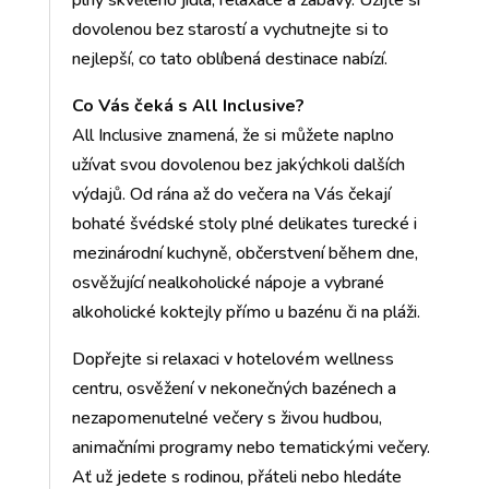
plný skvělého jídla, relaxace a zábavy. Užijte si
dovolenou bez starostí a vychutnejte si to
nejlepší, co tato oblíbená destinace nabízí.
Co Vás čeká s All Inclusive?
All Inclusive znamená, že si můžete naplno
užívat svou dovolenou bez jakýchkoli dalších
výdajů. Od rána až do večera na Vás čekají
bohaté švédské stoly plné delikates turecké i
mezinárodní kuchyně, občerstvení během dne,
osvěžující nealkoholické nápoje a vybrané
alkoholické koktejly přímo u bazénu či na pláži.
Dopřejte si relaxaci v hotelovém wellness
centru, osvěžení v nekonečných bazénech a
nezapomenutelné večery s živou hudbou,
animačními programy nebo tematickými večery.
Ať už jedete s rodinou, přáteli nebo hledáte