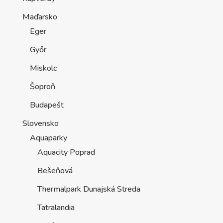
Maďarsko
Eger
Győr
Miskolc
Šoproň
Budapešť
Slovensko
Aquaparky
Aquacity Poprad
Bešeňová
Thermalpark Dunajská Streda
Tatralandia