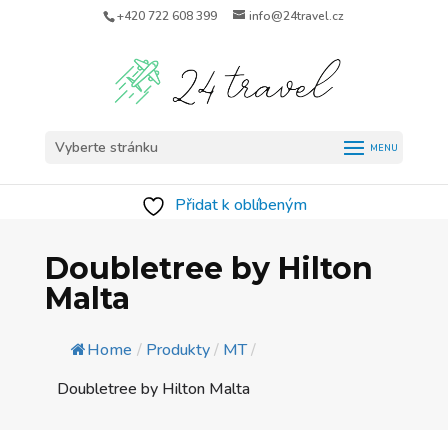
+420 722 608 399
info@24travel.cz
Vyberte stránku
Přidat k oblíbeným
Doubletree by Hilton
Malta
Home
/
Produkty
/
MT
/
Doubletree by Hilton Malta