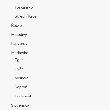
Toskánsko
Střední Itálie
Řecko
Maledivy
Kapverdy
Maďarsko
Eger
Győr
Miskolc
Šoproň
Budapešť
Slovensko