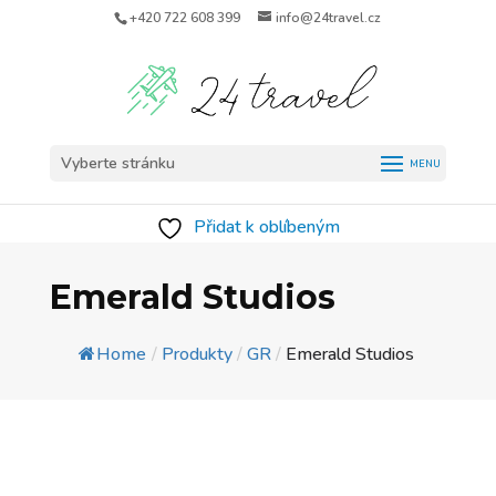
+420 722 608 399
info@24travel.cz
Vyberte stránku
Přidat k oblíbeným
Emerald Studios
Home
/
Produkty
/
GR
/
Emerald Studios