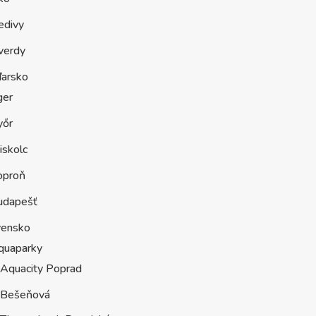
edivy
verdy
arsko
ger
yőr
iskolc
oproň
udapešť
vensko
quaparky
Aquacity Poprad
Bešeňová