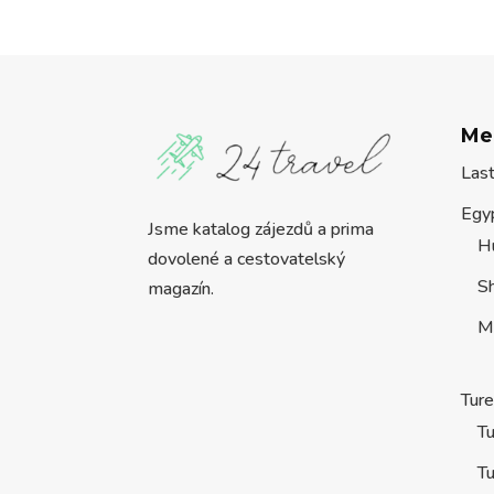
Me
Las
Egy
Jsme katalog zájezdů a prima
H
dovolené a cestovatelský
S
magazín.
M
Tur
Tu
Tu