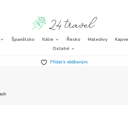
Španělsko
Itálie
Řecko
Maledivy
Kapve
Ostatní
Přidat k oblíbeným
each