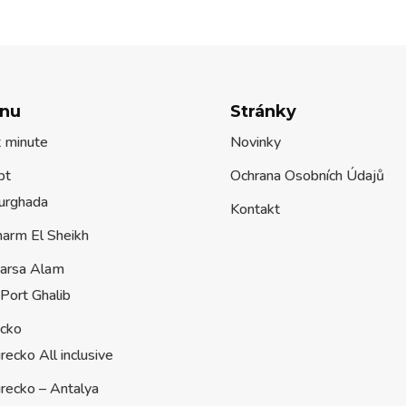
nu
Stránky
t minute
Novinky
pt
Ochrana Osobních Údajů
urghada
Kontakt
harm El Sheikh
arsa Alam
Port Ghalib
ecko
recko All inclusive
recko – Antalya