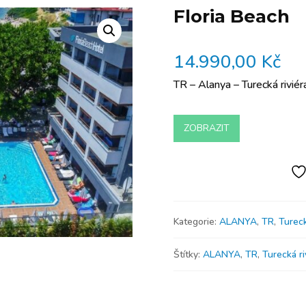
Floria Beach
14.990,00
Kč
TR – Alanya – Turecká riviér
ZOBRAZIT
Kategorie:
ALANYA
,
TR
,
Tureck
Štítky:
ALANYA
,
TR
,
Turecká ri