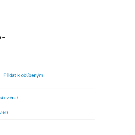
a –
Přidat k oblíbeným
á riviéra
viéra