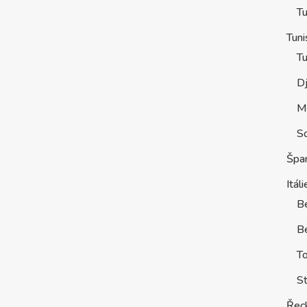
Tu
Tuni
Tu
D
M
S
Špa
Itáli
B
Be
T
St
Řec