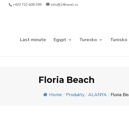
+420 722 608 399
info@24travel.cz
Last minute
Egypt
Turecko
Tunisko
Floria Beach
Home
/
Produkty
/
ALANYA
/
Floria B