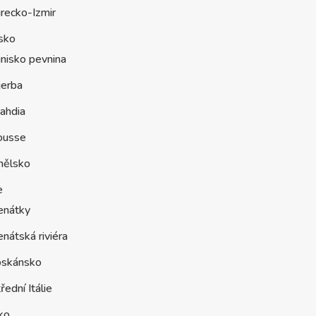
recko-Izmir
sko
nisko pevnina
jerba
ahdia
ousse
nělsko
e
enátky
nátská riviéra
oskánsko
řední Itálie
ko