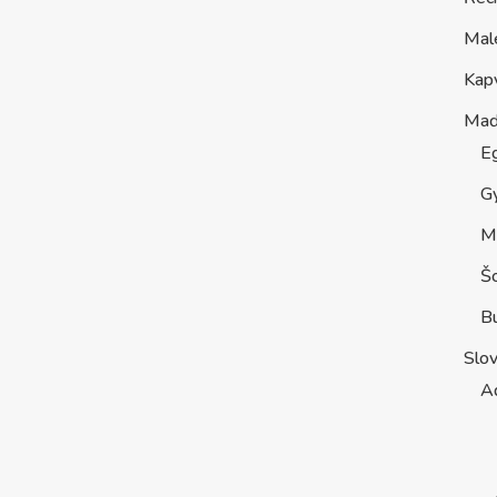
Mal
Kap
Maď
E
G
M
Š
B
Slo
A