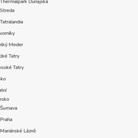
Thermalpark Dunajská
Streda
Tatralandia
vorníky
elký Meder
zké Tatry
ysoké Tatry
sko
tní
esko
Šumava
Praha
Mariánské Lázně