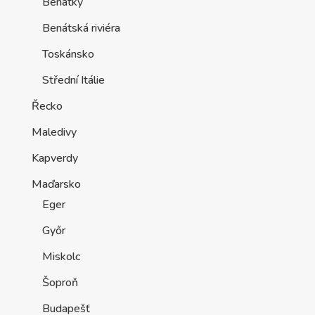
Benátky
Benátská riviéra
Toskánsko
Střední Itálie
Řecko
Maledivy
Kapverdy
Maďarsko
Eger
Győr
Miskolc
Šoproň
Budapešť