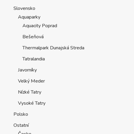
Slovensko
Aquaparky
Aquacity Poprad
Bešeňová
Thermalpark Dunajská Streda
Tatralandia
Javorníky
Velký Meder
Nízké Tatry
Vysoké Tatry
Polsko
Ostatní
Česko