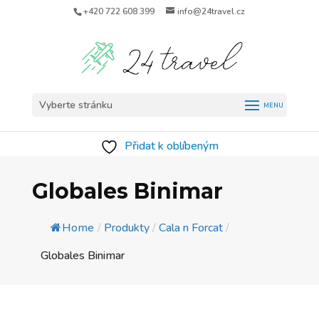
+420 722 608 399
info@24travel.cz
Vyberte stránku
Přidat k oblíbeným
Globales Binimar
Home
/
Produkty
/
Cala n Forcat
/
Globales Binimar