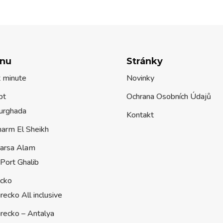
nu
Stránky
t minute
Novinky
pt
Ochrana Osobních Údajů
urghada
Kontakt
harm El Sheikh
arsa Alam
Port Ghalib
ecko
recko All inclusive
recko – Antalya