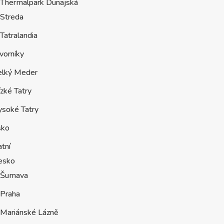
Thermalpark Dunajská
Streda
Tatralandia
vorníky
elký Meder
zké Tatry
ysoké Tatry
sko
tní
esko
Šumava
Praha
Mariánské Lázně