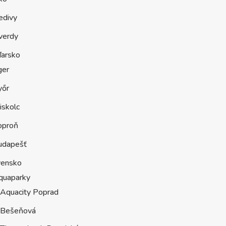
edivy
verdy
arsko
ger
yőr
iskolc
oproň
udapešť
vensko
quaparky
Aquacity Poprad
Bešeňová