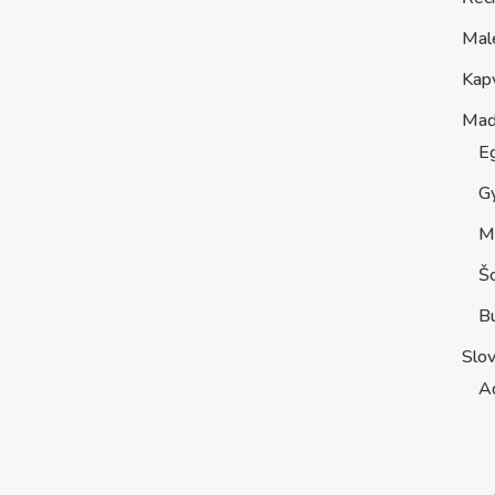
Mal
Kap
Maď
E
G
M
Š
B
Slo
A