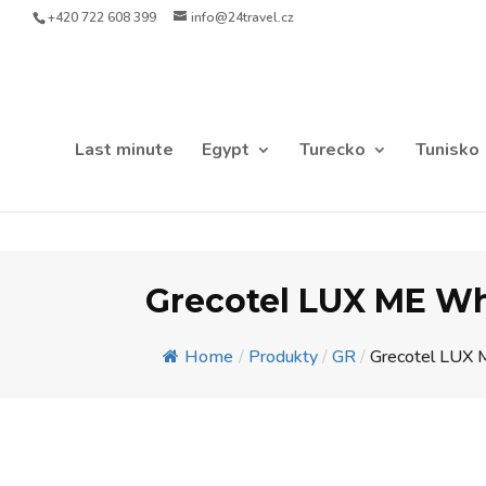
+420 722 608 399
info@24travel.cz
Last minute
Egypt
Turecko
Tunisko
Grecotel LUX ME Wh
Home
/
Produkty
/
GR
/
Grecotel LUX M