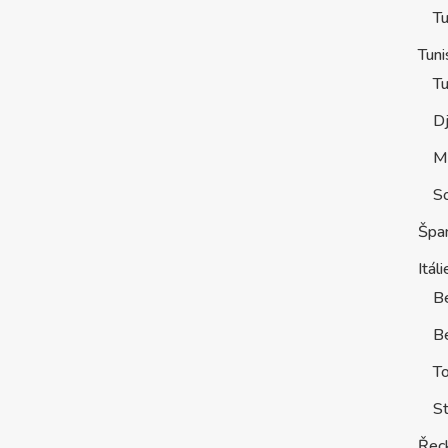
Tu
Tuni
Tu
D
M
S
Špa
Itáli
B
Be
T
St
Řec