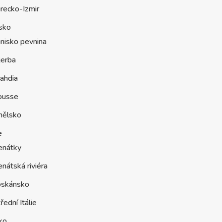
recko-Izmir
sko
nisko pevnina
jerba
ahdia
ousse
nělsko
e
enátky
nátská riviéra
oskánsko
řední Itálie
ko