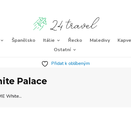
Španělsko
Itálie
Řecko
Maledivy
Kapve
Ostatní
Přidat k oblíbeným
ite Palace
E White...