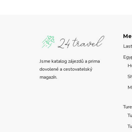
Me
Las
Egy
Jsme katalog zájezdů a prima
H
dovolené a cestovatelský
S
magazín.
M
Tur
Tu
Tu