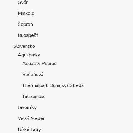
Győr
Miskolc
Šoproň
Budapešť
Slovensko
Aquaparky
Aquacity Poprad
Bešeňová
Thermalpark Dunajská Streda
Tatralandia
Javorníky
Velký Meder
Nízké Tatry