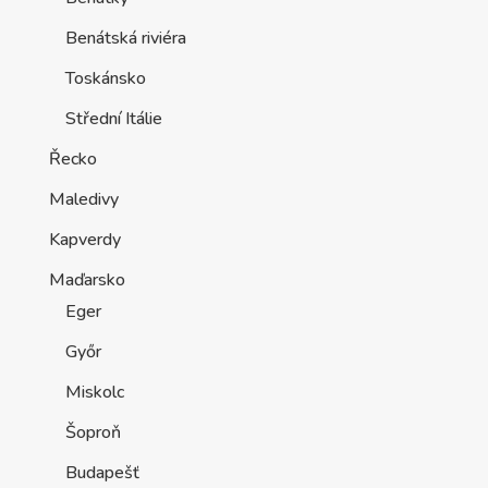
Benátská riviéra
Toskánsko
Střední Itálie
Řecko
Maledivy
Kapverdy
Maďarsko
Eger
Győr
Miskolc
Šoproň
Budapešť