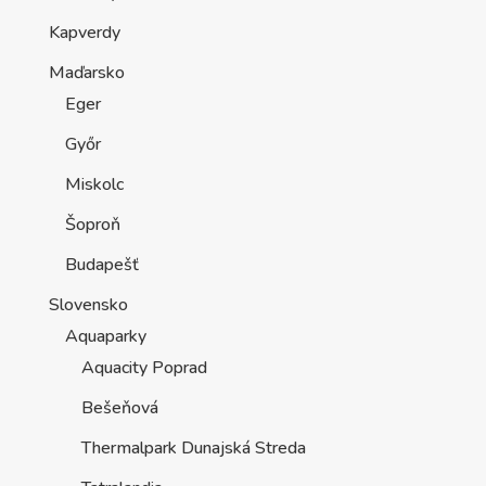
Kapverdy
Maďarsko
Eger
Győr
Miskolc
Šoproň
Budapešť
Slovensko
Aquaparky
Aquacity Poprad
Bešeňová
Thermalpark Dunajská Streda