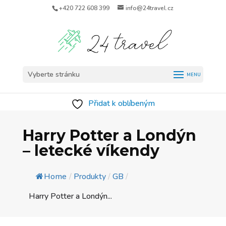
+420 722 608 399
info@24travel.cz
Vyberte stránku
Přidat k oblíbeným
Harry Potter a Londýn
– letecké víkendy
Home
/
Produkty
/
GB
/
Harry Potter a Londýn...