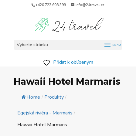
+420 722 608 399
info@24travel.cz
Vyberte stránku
Přidat k oblíbeným
Hawaii Hotel Marmaris
Home
/
Produkty
/
Egejská riviéra - Marmaris
/
Hawaii Hotel Marmaris