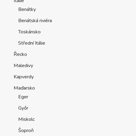
Itálie
Benátky
Benátská riviéra
Toskánsko
Střední Itálie
Řecko
Maledivy
Kapverdy
Maďarsko
Eger
Győr
Miskolc
Šoproň