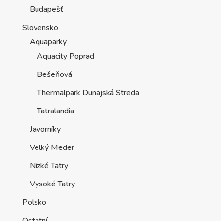
Budapešť
Slovensko
Aquaparky
Aquacity Poprad
Bešeňová
Thermalpark Dunajská Streda
Tatralandia
Javorníky
Velký Meder
Nízké Tatry
Vysoké Tatry
Polsko
Ostatní