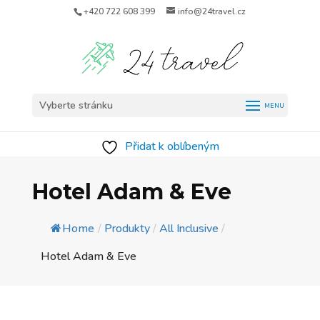
+420 722 608 399
info@24travel.cz
Vyberte stránku
Přidat k oblíbeným
Hotel Adam & Eve
Home
/
Produkty
/
All Inclusive
/
Hotel Adam & Eve