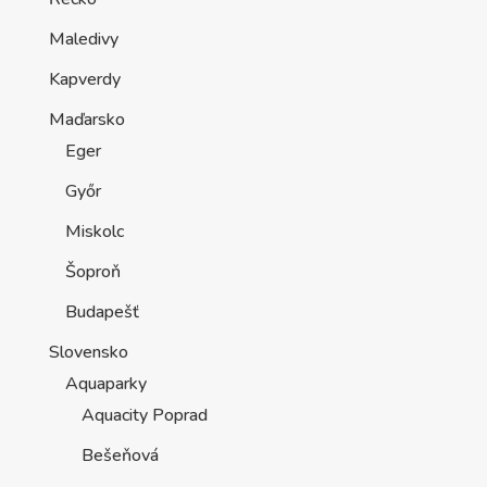
Maledivy
Kapverdy
Maďarsko
Eger
Győr
Miskolc
Šoproň
Budapešť
Slovensko
Aquaparky
Aquacity Poprad
Bešeňová