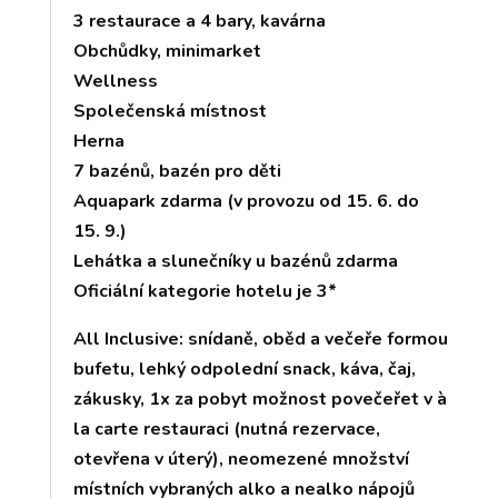
3 restaurace a 4 bary, kavárna
Obchůdky, minimarket
Wellness
Společenská místnost
Herna
7 bazénů, bazén pro děti
Aquapark zdarma (v provozu od 15. 6. do
15. 9.)
Lehátka a slunečníky u bazénů zdarma
Oficiální kategorie hotelu je 3*
All Inclusive: snídaně, oběd a večeře formou
bufetu, lehký odpolední snack, káva, čaj,
zákusky, 1x za pobyt možnost povečeřet v à
la carte restauraci (nutná rezervace,
otevřena v úterý), neomezené množství
místních vybraných alko a nealko nápojů