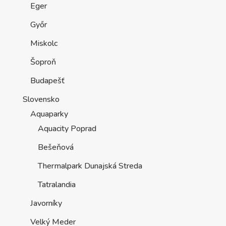
Eger
Győr
Miskolc
Šoproň
Budapešť
Slovensko
Aquaparky
Aquacity Poprad
Bešeňová
Thermalpark Dunajská Streda
Tatralandia
Javorníky
Velký Meder