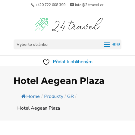
+420 722 608 399
info@24travel.cz
Vyberte stránku
Přidat k oblíbeným
Hotel Aegean Plaza
Home
/
Produkty
/
GR
/
Hotel Aegean Plaza