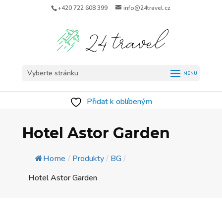
+420 722 608 399
info@24travel.cz
Vyberte stránku
Přidat k oblíbeným
Hotel Astor Garden
Home
/
Produkty
/
BG
/
Hotel Astor Garden