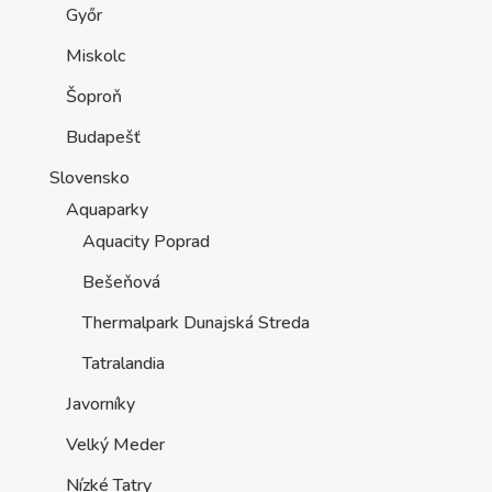
Győr
Miskolc
Šoproň
Budapešť
Slovensko
Aquaparky
Aquacity Poprad
Bešeňová
Thermalpark Dunajská Streda
Tatralandia
Javorníky
Velký Meder
Nízké Tatry