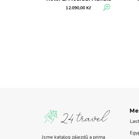
12.090,00
Kč
Me
Las
Egy
Jsme katalog zájezdů a prima