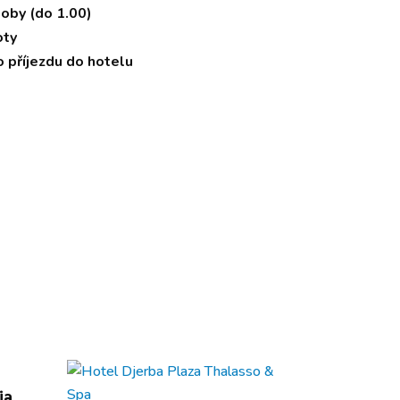
doby (do 1.00)
oty
o příjezdu do hotelu
ia