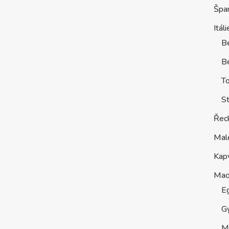
Špa
Itáli
B
Be
T
St
Řec
Mal
Kap
Maď
E
G
M