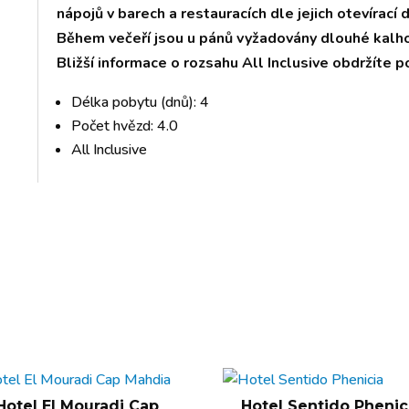
nápojů v barech a restauracích dle jejich otevírací 
Během večeří jsou u pánů vyžadovány dlouhé kalh
Bližší informace o rozsahu All Inclusive obdržíte p
Délka pobytu (dnů): 4
Počet hvězd: 4.0
All Inclusive
Hotel El Mouradi Cap
Hotel Sentido Phenic