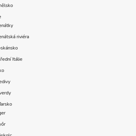
nělsko
e
enátky
nátská riviéra
oskánsko
řední Itálie
ko
edivy
verdy
arsko
ger
yőr
iskolc