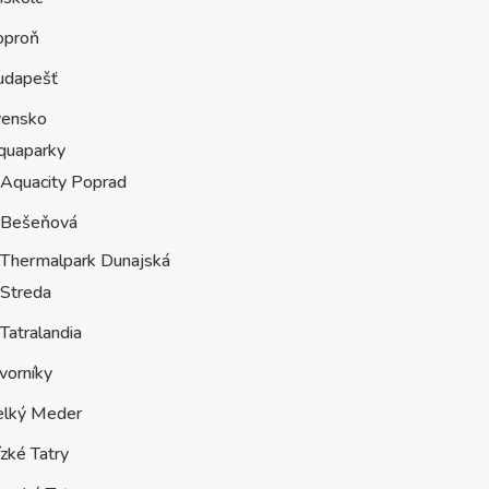
oproň
udapešť
vensko
quaparky
Aquacity Poprad
Bešeňová
Thermalpark Dunajská
Streda
Tatralandia
vorníky
elký Meder
zké Tatry