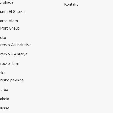
urghada
Kontakt
harm El Sheikh
arsa Alam
Port Ghalib
ecko
recko All inclusive
recko – Antalya
recko-Izmir
sko
nisko pevnina
jerba
ahdia
ousse