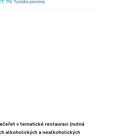
ET
,
TN
,
Tunisko pevnina
večeřet v tematické restauraci (nutná
h alkoholických a nealkoholických