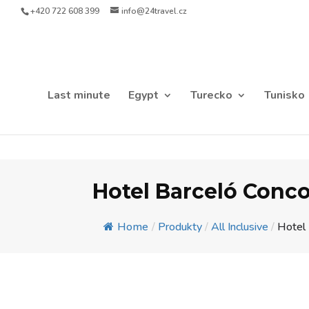
+420 722 608 399
info@24travel.cz
Last minute
Egypt
Turecko
Tunisko
Hotel Barceló Conc
Home
/
Produkty
/
All Inclusive
/
Hotel 