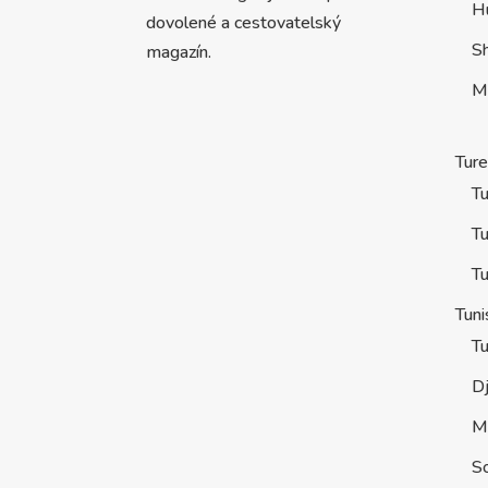
H
dovolené a cestovatelský
S
magazín.
M
Tur
Tu
Tu
Tu
Tuni
Tu
D
M
S