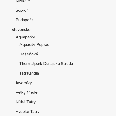
Miskolc
Šoproň
Budapešť
Slovensko
Aquaparky
Aquacity Poprad
Bešeňová
Thermalpark Dunajská Streda
Tatralandia
Javorníky
Velký Meder
Nízké Tatry
Vysoké Tatry