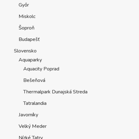
Győr
Miskolc
Šoproň
Budapešť
Slovensko
Aquaparky
Aquacity Poprad
Bešeňová
Thermalpark Dunajská Streda
Tatralandia
Javorníky
Velký Meder
Nízké Tatry