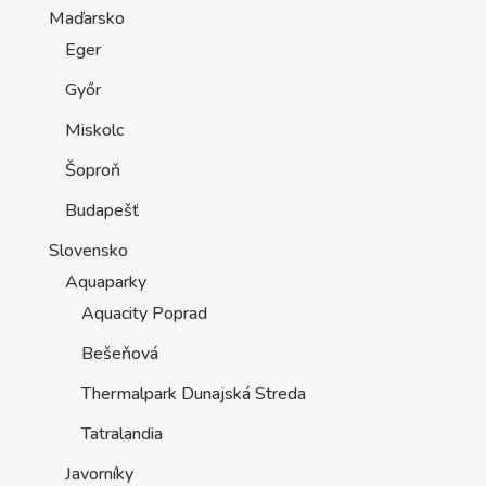
Maďarsko
Eger
Győr
Miskolc
Šoproň
Budapešť
Slovensko
Aquaparky
Aquacity Poprad
Bešeňová
Thermalpark Dunajská Streda
Tatralandia
Javorníky