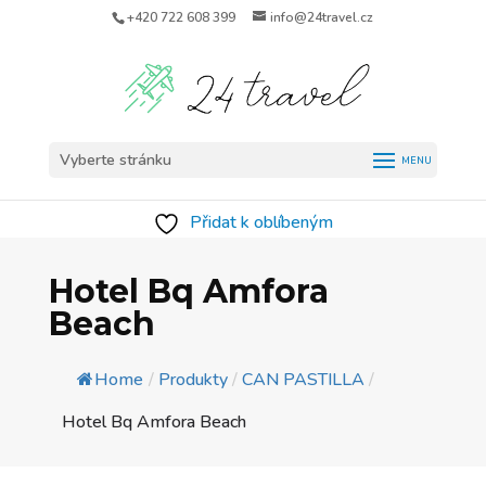
+420 722 608 399
info@24travel.cz
Vyberte stránku
Přidat k oblíbeným
Hotel Bq Amfora
Beach
Home
/
Produkty
/
CAN PASTILLA
/
Hotel Bq Amfora Beach