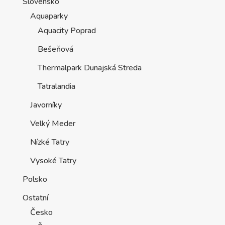
Slovensko
Aquaparky
Aquacity Poprad
Bešeňová
Thermalpark Dunajská Streda
Tatralandia
Javorníky
Velký Meder
Nízké Tatry
Vysoké Tatry
Polsko
Ostatní
Česko