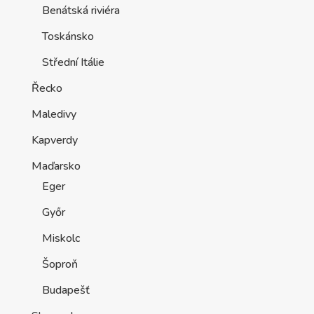
Benátská riviéra
Toskánsko
Střední Itálie
Řecko
Maledivy
Kapverdy
Maďarsko
Eger
Győr
Miskolc
Šoproň
Budapešť