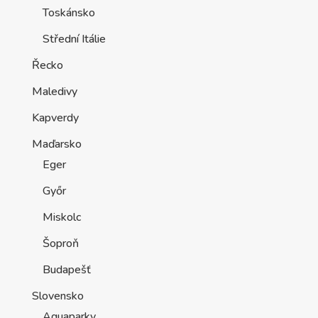
Toskánsko
Střední Itálie
Řecko
Maledivy
Kapverdy
Maďarsko
Eger
Győr
Miskolc
Šoproň
Budapešť
Slovensko
Aquaparky