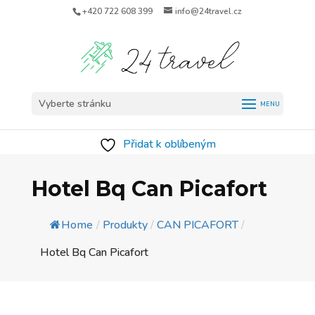
+420 722 608 399
info@24travel.cz
Vyberte stránku
Přidat k oblíbeným
Hotel Bq Can Picafort
Home
/
Produkty
/
CAN PICAFORT
/
Hotel Bq Can Picafort