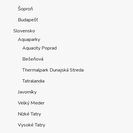
Šoproň
Budapešť
Slovensko
Aquaparky
Aquacity Poprad
Bešeňová
Thermalpark Dunajská Streda
Tatralandia
Javorníky
Velký Meder
Nízké Tatry
Vysoké Tatry