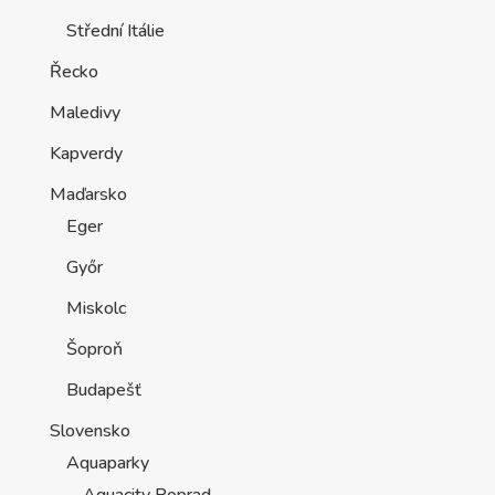
Střední Itálie
Řecko
Maledivy
Kapverdy
Maďarsko
Eger
Győr
Miskolc
Šoproň
Budapešť
Slovensko
Aquaparky