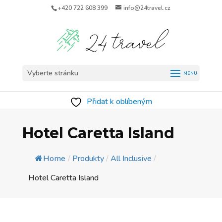
+420 722 608 399
info@24travel.cz
Vyberte stránku
Přidat k oblíbeným
Hotel Caretta Island
Home
/
Produkty
/
All Inclusive
/
Hotel Caretta Island