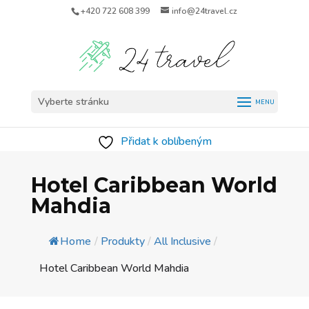
+420 722 608 399
info@24travel.cz
Vyberte stránku
Přidat k oblíbeným
Hotel Caribbean World
Mahdia
Home
/
Produkty
/
All Inclusive
/
Hotel Caribbean World Mahdia