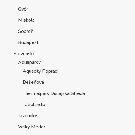
Győr
Miskolc
Šoproň
Budapešť
Slovensko
Aquaparky
Aquacity Poprad
Bešeňová
Thermalpark Dunajská Streda
Tatralandia
Javorníky
Velký Meder