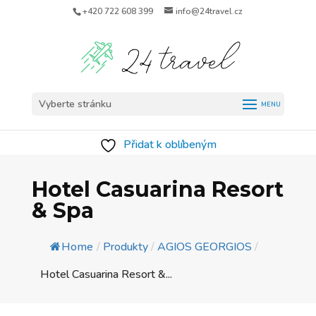
+420 722 608 399
info@24travel.cz
Vyberte stránku
Přidat k oblíbeným
Hotel Casuarina Resort
& Spa
Home
/
Produkty
/
AGIOS GEORGIOS
/
Hotel Casuarina Resort &...