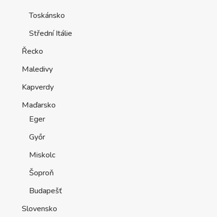
Toskánsko
Střední Itálie
Řecko
Maledivy
Kapverdy
Maďarsko
Eger
Győr
Miskolc
Šoproň
Budapešť
Slovensko