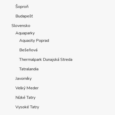
Šoproň
Budapešť
Slovensko
Aquaparky
Aquacity Poprad
Bešeňová
Thermalpark Dunajská Streda
Tatralandia
Javorníky
Velký Meder
Nízké Tatry
Vysoké Tatry