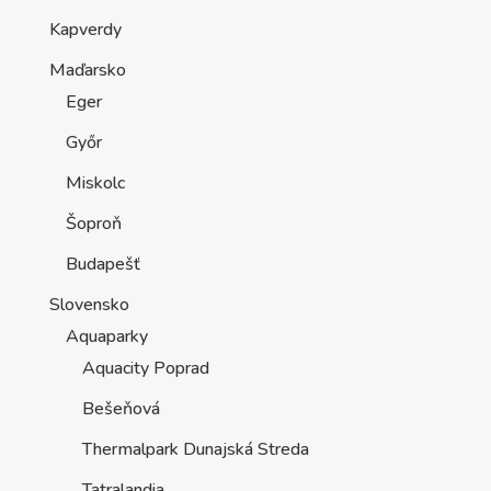
Kapverdy
Maďarsko
Eger
Győr
Miskolc
Šoproň
Budapešť
Slovensko
Aquaparky
Aquacity Poprad
Bešeňová
Thermalpark Dunajská Streda
Tatralandia