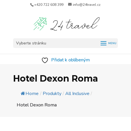
+420 722 608 399
info@24travel.cz
Vyberte stránku
Přidat k oblíbeným
Hotel Dexon Roma
Home
/
Produkty
/
All Inclusive
/
Hotel Dexon Roma