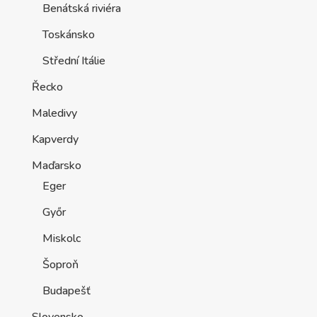
Benátská riviéra
Toskánsko
Střední Itálie
Řecko
Maledivy
Kapverdy
Maďarsko
Eger
Győr
Miskolc
Šoproň
Budapešť