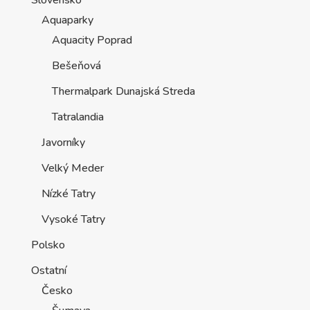
Slovensko
Aquaparky
Aquacity Poprad
Bešeňová
Thermalpark Dunajská Streda
Tatralandia
Javorníky
Velký Meder
Nízké Tatry
Vysoké Tatry
Polsko
Ostatní
Česko