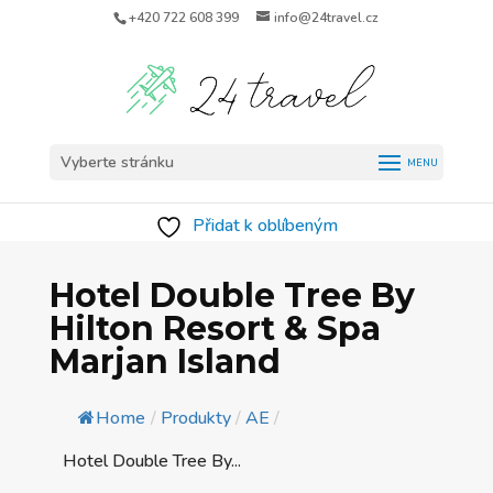
+420 722 608 399
info@24travel.cz
Vyberte stránku
Přidat k oblíbeným
Hotel Double Tree By
Hilton Resort & Spa
Marjan Island
Home
/
Produkty
/
AE
/
Hotel Double Tree By...