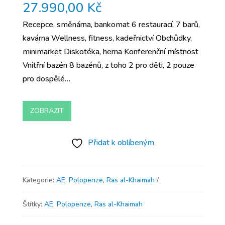
27.990,00
Kč
Recepce, směnárna, bankomat 6 restaurací, 7 barů,
kavárna Wellness, fitness, kadeřnictví Obchůdky,
minimarket Diskotéka, herna Konferenční místnost
Vnitřní bazén 8 bazénů, z toho 2 pro děti, 2 pouze
pro dospělé…
ZOBRAZIT
Přidat k oblíbeným
Kategorie:
AE
,
Polopenze
,
Ras al-Khaimah
Štítky:
AE
,
Polopenze
,
Ras al-Khaimah