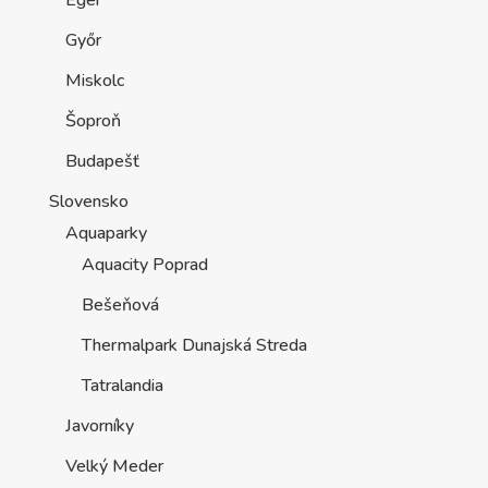
Győr
Miskolc
Šoproň
Budapešť
Slovensko
Aquaparky
Aquacity Poprad
Bešeňová
Thermalpark Dunajská Streda
Tatralandia
Javorníky
Velký Meder