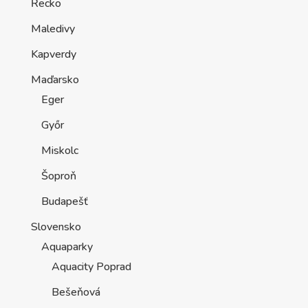
Řecko
Maledivy
Kapverdy
Maďarsko
Eger
Győr
Miskolc
Šoproň
Budapešť
Slovensko
Aquaparky
Aquacity Poprad
Bešeňová