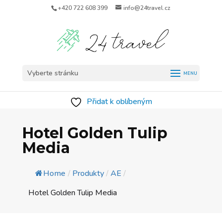
+420 722 608 399
info@24travel.cz
Vyberte stránku
Přidat k oblíbeným
Hotel Golden Tulip
Media
Home
/
Produkty
/
AE
/
Hotel Golden Tulip Media