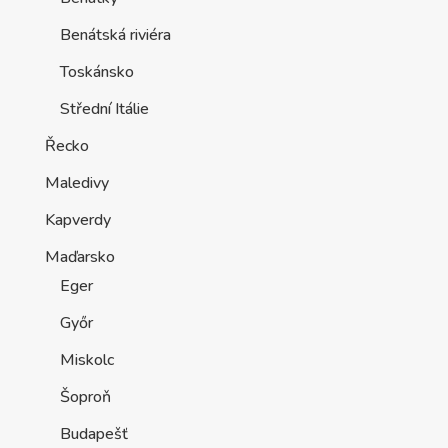
Benátská riviéra
Toskánsko
Střední Itálie
Řecko
Maledivy
Kapverdy
Maďarsko
Eger
Győr
Miskolc
Šoproň
Budapešť