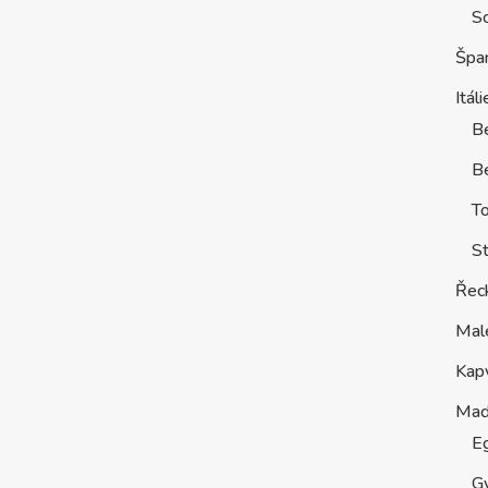
S
Špa
Itáli
B
Be
T
St
Řec
Mal
Kap
Maď
E
G