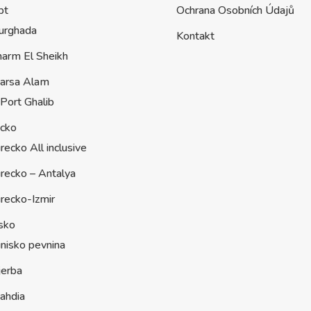
pt
Ochrana Osobních Údajů
urghada
Kontakt
harm El Sheikh
arsa Alam
Port Ghalib
ecko
recko All inclusive
recko – Antalya
recko-Izmir
sko
nisko pevnina
jerba
ahdia