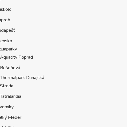
iskolc
oproň
udapešť
vensko
quaparky
Aquacity Poprad
Bešeňová
Thermalpark Dunajská
Streda
Tatralandia
vorníky
elký Meder