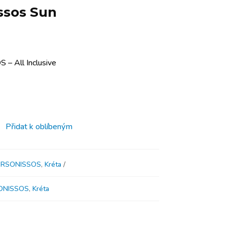
ssos Sun
– All Inclusive
Přidat k oblíbeným
ERSONISSOS
,
Kréta
ONISSOS
,
Kréta