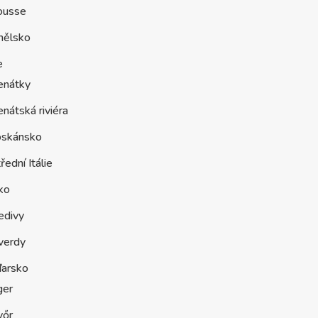
ousse
nělsko
e
enátky
nátská riviéra
oskánsko
řední Itálie
ko
edivy
verdy
arsko
ger
yőr