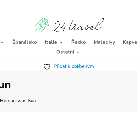
Španělsko
Itálie
Řecko
Maledivy
Kapve
Ostatní
Přidat k oblíbeným
Sun
 Hersonissos Sun