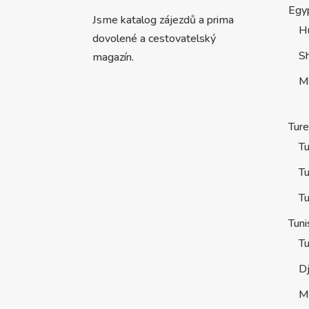
Egy
Jsme katalog zájezdů a prima
H
dovolené a cestovatelský
S
magazín.
M
Tur
Tu
Tu
Tu
Tuni
Tu
D
M