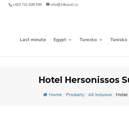
+420 722 608 399
info@24travel.cz
Last minute
Egypt
Turecko
Tunisko
Hotel Hersonissos 
Home
/
Produkty
/
All Inclusive
/
Hotel