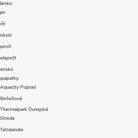
arsko
ger
yőr
iskolc
oproň
udapešť
vensko
quaparky
Aquacity Poprad
Bešeňová
Thermalpark Dunajská
Streda
Tatralandia