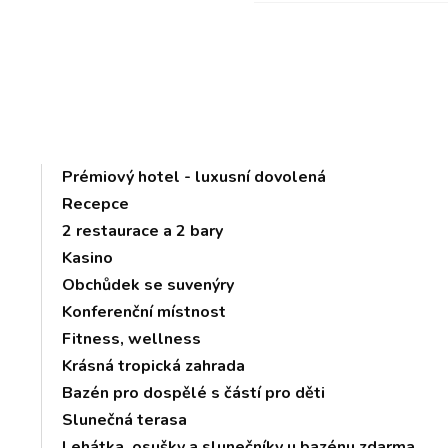
Prémiový hotel - luxusní dovolená
Recepce
2 restaurace a 2 bary
Kasino
Obchůdek se suvenýry
Konferenční místnost
Fitness, wellness
Krásná tropická zahrada
Bazén pro dospělé s částí pro děti
Slunečná terasa
Lehátka, osušky a slunečníky u bazénu zdarma