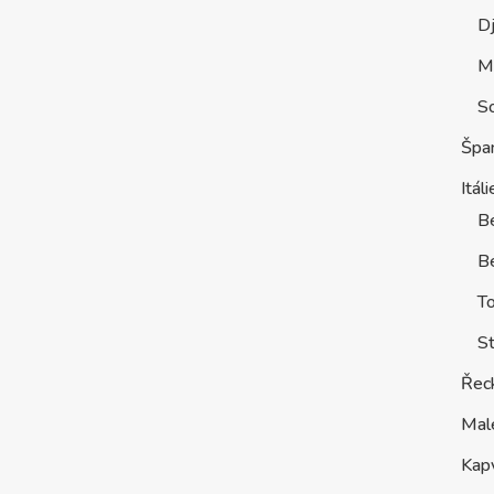
D
M
S
Špa
Itáli
B
Be
T
St
Řec
Mal
Kap