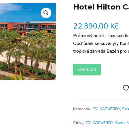
Hotel Hilton 
22.390,00
Kč
Prémiový hotel – luxusní do
Obchůdek se suvenýry Konfe
tropická zahrada Bazén pro 
ZOBRAZIT
Kategorie:
CV
,
KAPVERDY
,
San
Štítky:
CV
,
KAPVERDY
,
Santa M