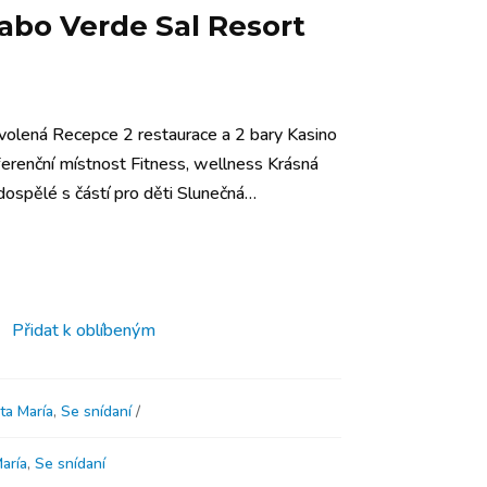
Cabo Verde Sal Resort
volená Recepce 2 restaurace a 2 bary Kasino
renční místnost Fitness, wellness Krásná
dospělé s částí pro děti Slunečná…
Přidat k oblíbeným
ta María
,
Se snídaní
aría
,
Se snídaní