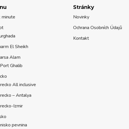
nu
Stránky
t minute
Novinky
pt
Ochrana Osobních Údajů
urghada
Kontakt
harm El Sheikh
arsa Alam
Port Ghalib
ecko
recko All inclusive
recko – Antalya
recko-Izmir
sko
nisko pevnina