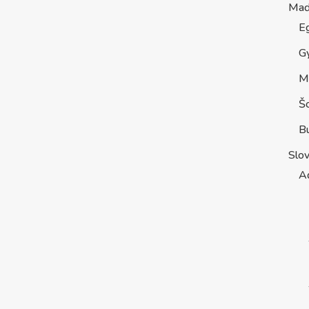
Maď
E
G
M
Š
B
Slo
A