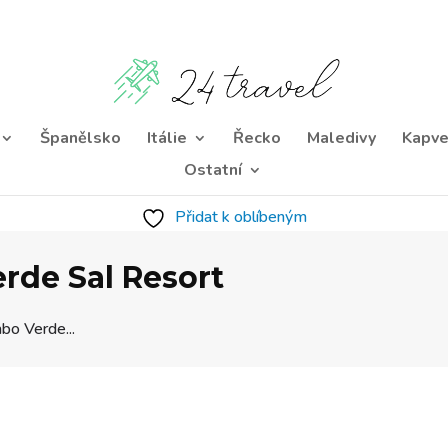
Španělsko
Itálie
Řecko
Maledivy
Kapve
Ostatní
Přidat k oblíbeným
erde Sal Resort
bo Verde...