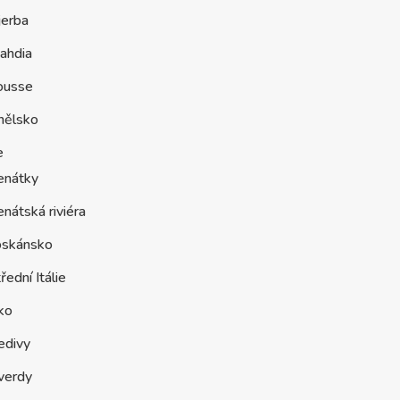
jerba
ahdia
ousse
nělsko
e
enátky
nátská riviéra
oskánsko
řední Itálie
ko
edivy
verdy