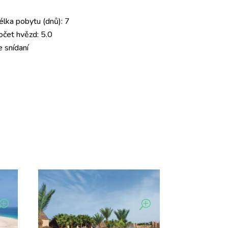
élka pobytu (dnů): 7
očet hvězd: 5.0
e snídaní