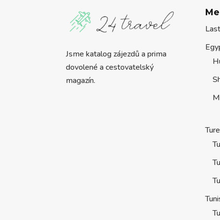
Me
Las
Egy
Jsme katalog zájezdů a prima
H
dovolené a cestovatelský
S
magazín.
M
Tur
Tu
Tu
Tu
Tuni
Tu