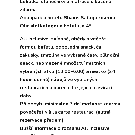
Lehátka, slunečníky a matrace u bazénů
zdarma
Aquapark u hotelu Shams Safaga zdarma
Oﬁciální kategorie hotelu je 4*
All Inclusive: snídaně, obědy a večeře
formou bufetu, odpolední snack, čaj,
zákusky, zmrzlina ve vybrané časy, půlnoční
snack, neomezené množství místních
vybraných alko (10.00–6.00) a nealko (24
hodin denně) nápojů ve vybraných
restauracích a barech dle jejich otevírací
doby
Při pobytu minimálně 7 dní možnost zdarma
povečeřet v à la carte restauraci (nutná
rezervace předem)
Bližší informace o rozsahu All Inclusive