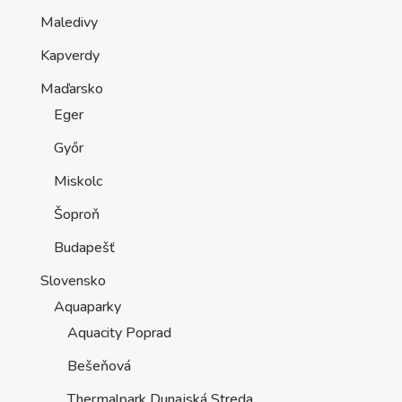
Maledivy
Kapverdy
Maďarsko
Eger
Győr
Miskolc
Šoproň
Budapešť
Slovensko
Aquaparky
Aquacity Poprad
Bešeňová
Thermalpark Dunajská Streda