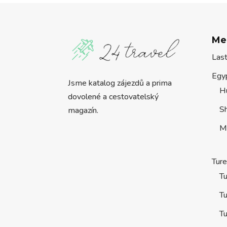
Me
Las
Egy
Jsme katalog zájezdů a prima
H
dovolené a cestovatelský
S
magazín.
M
Tur
Tu
Tu
Tu