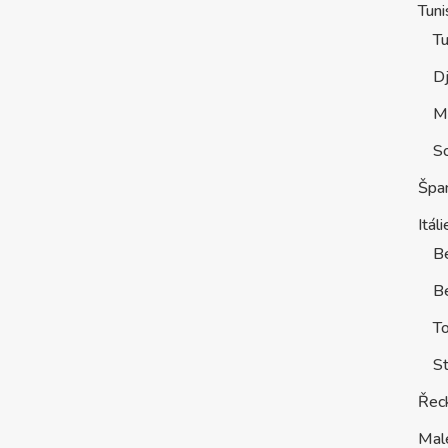
Tuni
Tu
D
M
S
Špa
Itáli
B
Be
T
St
Řec
Mal