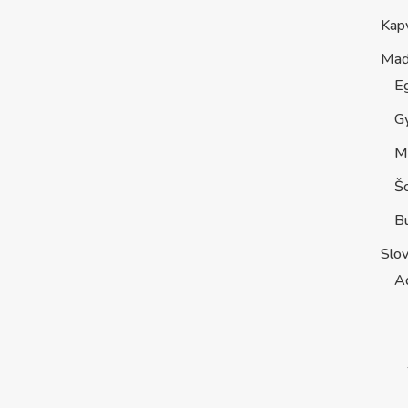
Kap
Maď
E
G
M
Š
B
Slo
A