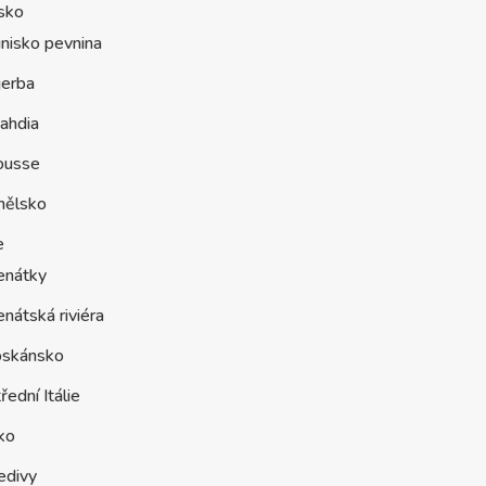
sko
nisko pevnina
jerba
ahdia
ousse
nělsko
e
enátky
nátská riviéra
oskánsko
řední Itálie
ko
edivy