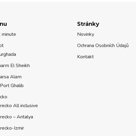
nu
Stránky
t minute
Novinky
pt
Ochrana Osobních Údajů
urghada
Kontakt
harm El Sheikh
arsa Alam
Port Ghalib
ecko
recko All inclusive
recko – Antalya
recko-Izmir