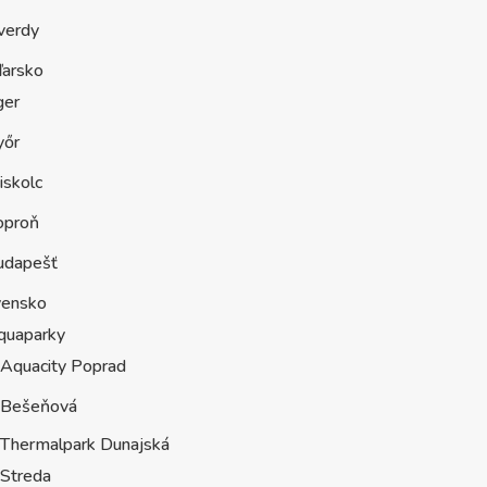
verdy
arsko
ger
yőr
iskolc
oproň
udapešť
vensko
quaparky
Aquacity Poprad
Bešeňová
Thermalpark Dunajská
Streda