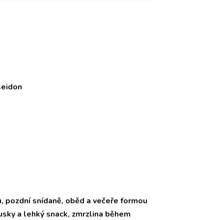
seidon
u, pozdní snídaně, oběd a večeře formou
kusky a lehký snack, zmrzlina během