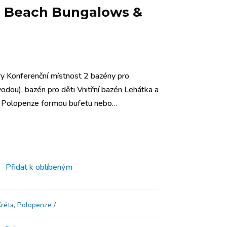
s Beach Bungalows &
ry Konferenční místnost 2 bazény pro
dou), bazén pro děti Vnitřní bazén Lehátka a
a Polopenze formou bufetu nebo…
Přidat k oblíbeným
Kréta
,
Polopenze