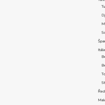
Tu
D
M
S
Špa
Itáli
B
Be
T
St
Řec
Mal