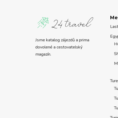
Me
Las
Egy
Jsme katalog zájezdů a prima
H
dovolené a cestovatelský
S
magazín.
M
Tur
Tu
Tu
Tu
Tuni