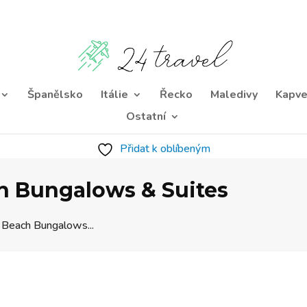
Španělsko
Itálie
Řecko
Maledivy
Kapve
Ostatní
Přidat k oblíbeným
h Bungalows & Suites
 Beach Bungalows...