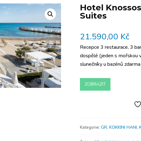
Hotel Knosso
Suites
21.590,00
Kč
Recepce 3 restaurace, 3 ba
dospělé (jeden s mořskou vo
slunečníky u bazénů zdarm
ZOBRAZIT
Kategorie:
GR
,
KOKKINI HANI
,