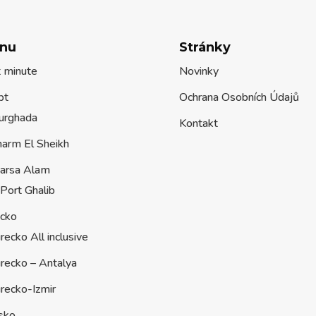
nu
Stránky
t minute
Novinky
pt
Ochrana Osobních Údajů
urghada
Kontakt
harm El Sheikh
arsa Alam
Port Ghalib
ecko
recko All inclusive
recko – Antalya
recko-Izmir
sko