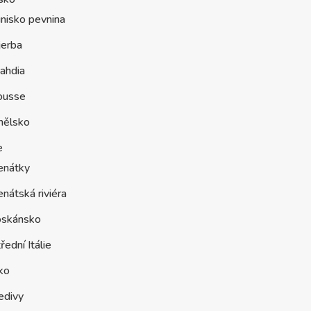
nisko pevnina
jerba
ahdia
ousse
nělsko
e
enátky
nátská riviéra
oskánsko
řední Itálie
ko
edivy