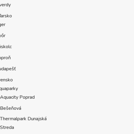
verdy
arsko
ger
yőr
iskolc
oproň
udapešť
vensko
quaparky
Aquacity Poprad
Bešeňová
Thermalpark Dunajská
Streda