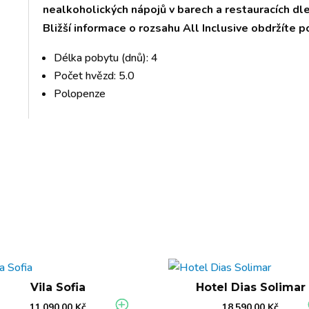
nealkoholických nápojů v barech a restauracích dle
Bližší informace o rozsahu All Inclusive obdržíte p
Délka pobytu (dnů): 4
Počet hvězd: 5.0
Polopenze
Vila Sofia
Hotel Dias Solimar
11.090,00
Kč
18.590,00
Kč