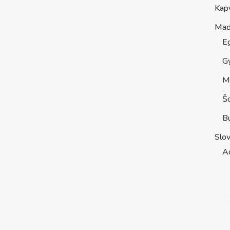
Kap
Maď
E
G
M
Š
B
Slo
A