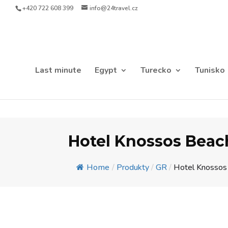
+420 722 608 399
info@24travel.cz
Last minute
Egypt
Turecko
Tunisko
Hotel Knossos Beac
Home
/
Produkty
/
GR
/
Hotel Knossos