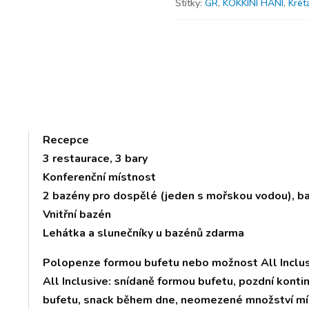
Štítky:
GR
,
KOKKINI HANI
,
Krét
Recepce
3 restaurace, 3 bary
Konferenční místnost
2 bazény pro dospělé (jeden s mořskou vodou), ba
Vnitřní bazén
Lehátka a slunečníky u bazénů zdarma
Polopenze formou bufetu nebo možnost All Inclu
All Inclusive: snídaně formou bufetu, pozdní konti
bufetu, snack během dne, neomezené množství mís