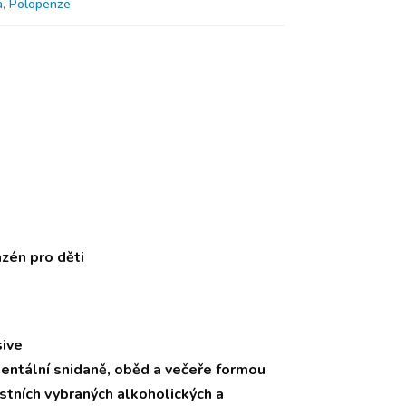
a
,
Polopenze
zén pro děti
sive
nentální snidaně, oběd a večeře formou
tních vybraných alkoholických a