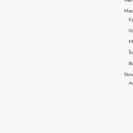
Kap
Maď
E
G
M
Š
B
Slo
A