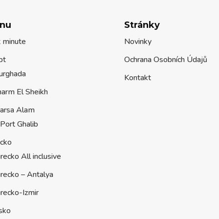
nu
Stránky
t minute
Novinky
pt
Ochrana Osobních Údajů
urghada
Kontakt
harm El Sheikh
arsa Alam
Port Ghalib
ecko
recko All inclusive
recko – Antalya
recko-Izmir
sko