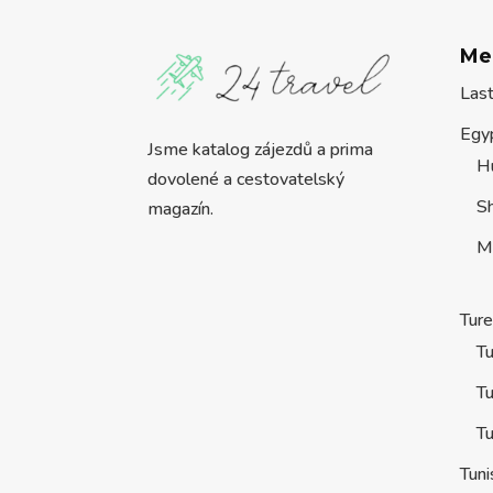
Me
Las
Egy
Jsme katalog zájezdů a prima
H
dovolené a cestovatelský
S
magazín.
M
Tur
Tu
Tu
Tu
Tuni