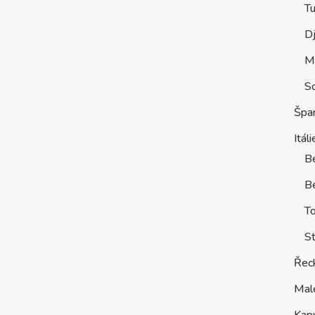
Tu
D
M
S
Špa
Itáli
B
Be
T
St
Řec
Mal