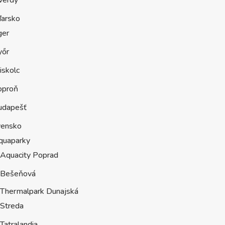
verdy
arsko
ger
yőr
iskolc
oproň
udapešť
vensko
quaparky
Aquacity Poprad
Bešeňová
Thermalpark Dunajská
Streda
Tatralandia