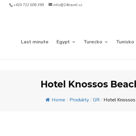
+420 722 608 399
info@24travel.cz
Last minute
Egypt
Turecko
Tunisko
Hotel Knossos Beac
Home
/
Produkty
/
GR
/
Hotel Knossos