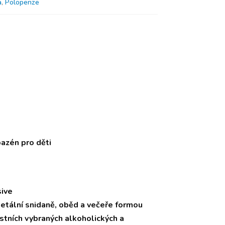
a
,
Polopenze
azén pro děti
sive
netální snidaně, oběd a večeře formou
tních vybraných alkoholických a