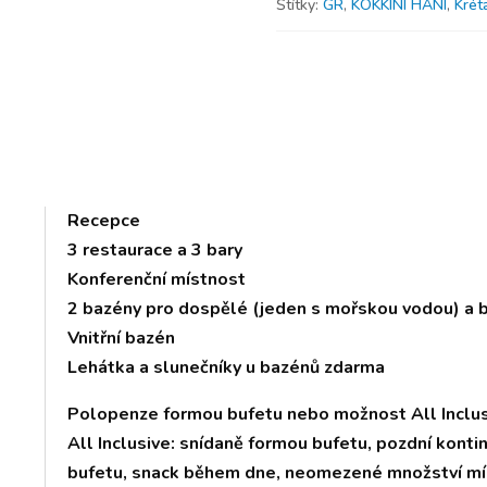
Štítky:
GR
,
KOKKINI HANI
,
Krét
Recepce
3 restaurace a 3 bary
Konferenční místnost
2 bazény pro dospělé (jeden s mořskou vodou) a b
Vnitřní bazén
Lehátka a slunečníky u bazénů zdarma
Polopenze formou bufetu nebo možnost All Inclu
All Inclusive: snídaně formou bufetu, pozdní konti
bufetu, snack během dne, neomezené množství mís