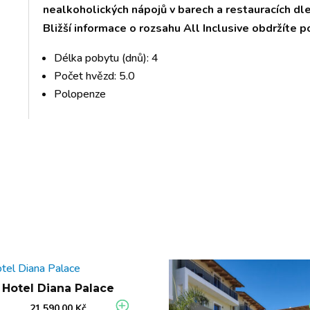
nealkoholických nápojů v barech a restauracích dle
Bližší informace o rozsahu All Inclusive obdržíte p
Délka pobytu (dnů): 4
Počet hvězd: 5.0
Polopenze
Hotel Diana Palace
21.590,00
Kč