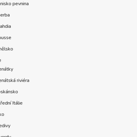
nisko pevnina
jerba
ahdia
ousse
nělsko
e
enátky
nátská riviéra
oskánsko
řední Itálie
ko
edivy