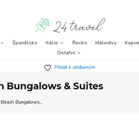
Španělsko
Itálie
Řecko
Maledivy
Kapve
Ostatní
Přidat k oblíbeným
h Bungalows & Suites
 Beach Bungalows...