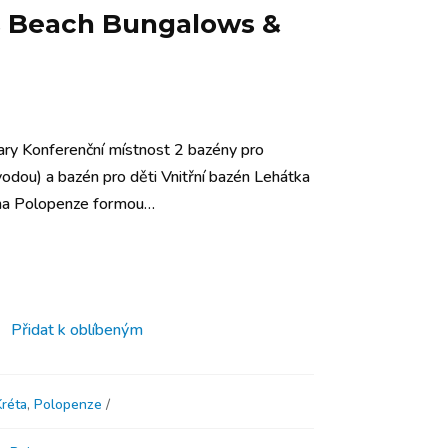
s Beach Bungalows &
ary Konferenční místnost 2 bazény pro
dou) a bazén pro děti Vnitřní bazén Lehátka
rma Polopenze formou…
Přidat k oblíbeným
Kréta
,
Polopenze